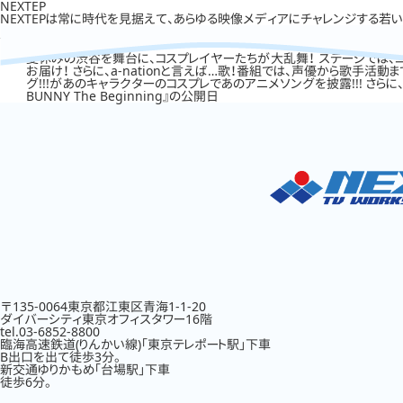
NEXTEP
NEXTEPは常に時代を見据えて、あらゆる映像メディアにチャレンジする若
夏休みの渋谷を舞台に、コスプレイヤーたちが大乱舞！ ステージでは、コ
お届け！ さらに、a-nationと言えば…歌！番組では、声優から歌手
グ!!!があのキャラクターのコスプレであのアニメソングを披露!!! さらに
BUNNY The Beginning』の公開日
〒135-0064東京都江東区青海1-1-20
ダイバーシティ東京オフィスタワー16階
tel.03-6852-8800
臨海高速鉄道(りんかい線)「東京テレポート駅」下車
B出口を出て徒歩3分。
新交通ゆりかもめ「台場駅」下車
徒歩6分。