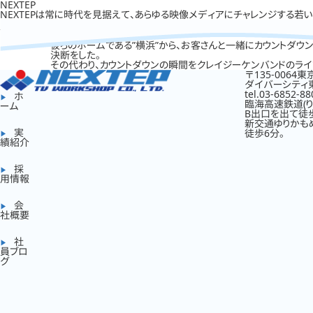
NEXTEP
NEXTEPは常に時代を見据えて、あらゆる映像メディアにチャレンジする若
彼らのホームである”横浜”から、お客さんと一緒にカウントダ
決断をした。
その代わり、カウントダウンの瞬間をクレイジーケンバンドのラ
〒135-0064
ダイバーシティ
tel.03-6852-88
ホ
臨海高速鉄道(り
ーム
B出口を出て徒歩
新交通ゆりかも
実
徒歩6分。
績紹介
採
用情報
会
社概要
社
員ブロ
グ