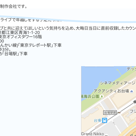
い制作会社です。
ウンライブで年越しをする予定だったが、日々状況が変化する新型コロナウイ
イブと共に迎えてほしいという気持ちを込め、大晦日当日に直前収録したカウン
東京都江東区青海1-1-20
東京オフィスタワー16階
00
んかい線)「東京テレポート駅」下車
3分。
め「台場駅」下車