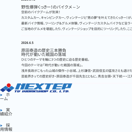
野性爆弾くっきー！のバイクメ～ン
空前のバイクブームが到来！
カスタムカー、キャンピングカー、ヴィンテージと”男の夢”を叶えてきたくっきー！
最新バイク情報、ツーリング&グルメ体験、ヴィンテージカスタムバイクなど全ラ
ご当地のグルメを堪能したり、ヴィンテージショップを目的にツーリングしたり、こ
2026.6.5
原田泰造の歴史三本勝負
時代が動いた戦国の落城
ひとつのテーマを軸に3つの歴史に迫る歴史番組。
今回のテーマは「時代が動いた戦国の落城」。
浅井長政がこもった山城の傑作・小谷城、上杉謙信・武田信玄の猛攻さえも退け
芸能界きっての歴史好き・原田泰造が千田先生とともに、秀吉台頭・天下統一・江戸
ホ
ーム
実
績紹介
採
用情報