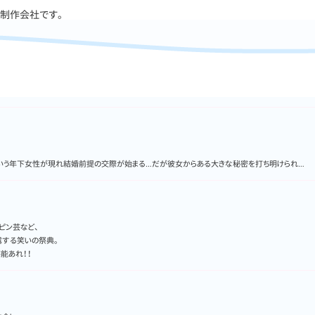
い制作会社です。
という年下女性が現れ結婚前提の交際が始まる…だが彼女からある大きな秘密を打ち明けられ…
、ピン芸など、
露する笑いの祭典。
能あれ！！