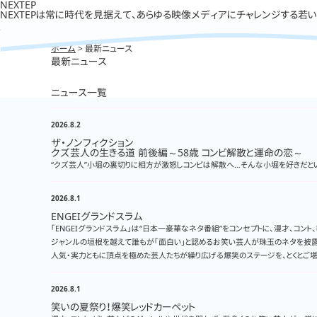
NEXTEP
NEXTEPは常に時代を見据えて、あらゆる映像メディアにチャレンジする若
ホーム
> 最新ニュース
最新ニュース
ニュース一覧
2026.8.2
ザ・ノンフィクション
クズ芸人の生きる道 前後編～58歳 コンビ解散と運命の恋～
“クズ芸人”小堀の裏切りに相方が激怒しコンビは解散へ…そんな小堀を好きだ
2026.8.1
ENGEIグランドスラム
「ENGEIグランドスラム」は“日本一豪華なネタ番組”をコンセプトに、漫才、コント
ジャンルの垣根を越えて誰もが「面白い」と認めるお笑い芸人が珠玉のネタを披
人気・実力ともに頂点を極めた芸人たちが繰り広げる爆笑のステージを、とくとご堪
2026.8.1
笑いの夏祭り！爆笑レッドカーペット