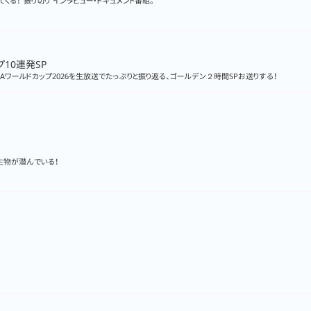
くる！“振り切り”インタビュー・ドキュメント番組。
プ10連発SP
ワールドカップ2026を生放送でたっぷりと振り返る、ゴールデン２時間SPお送りする！
生物が潜んでいる！