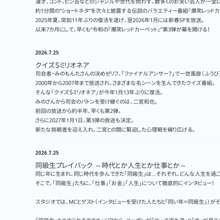
漫才、コント、ピン芸などのジャンルや世代を問わず、数多くのお笑い芸人が一堂に
約1分間の“ショートネタ”を次々と披露する伝説のバラエティー番組『爆笑レッドカ
2025年夏、突如11年ぶりの復活を遂げ、翌2026年1月には新春SPを放送。
以来7カ月にして、早くも“令和の『爆笑レッドカーペット』”第3弾が幕を開ける！
2026.7.25
クイズ＄ミリオネア
司会者・みのもんたさんの決めゼリフ、「ファイナルアンサー？」で一世風靡（ふうび）
2000年から2007年まで放送され、さまざまな名シーンを生んできたクイズ番組。
そんな『クイズ＄ミリオネア』が今年1月13年ぶりに復活。
みのさんから司会のバトンを受け継ぐのは、二宮和也。
前回の放送から約半年、早くも第2弾。
さらに2027年1月1日、第3弾の放送も決定。
新たな挑戦者を迎え入れ、二宮との間に緊迫した心理戦を繰り広げる。
2026.7.25
同級生プレイバック ～時代とか人生とか仕事とか～
同じ年に生まれ、同じ時代を歩んできた「同級生」は…それぞれ、どんな人生を過ご
そこで、「同級生」たちに、「仕事」「お金」「人生」について徹底的にインタビュー！
スタジオでは、MCとゲスト（インタビューを受けた人たちと「同い年＝同級生」）がその