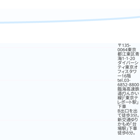
〒135-
0064東京
都江東区青
海1-1-20
ダイバーシ
ティ東京オ
フィスタワ
ー16階
tel.03-
6852-8800
臨海高速鉄
道(りんかい
線)「東京テ
レポート駅」
下車
B出口を出
て徒歩3分。
新交通ゆり
かもめ「台
場駅」下車
徒歩6分。