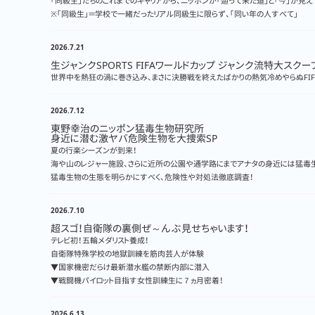
「同級生」たちのこれまでのキャリアから、ニッポンが「辿って来た道」と「今」が見えて
※「同級生」＝学校で一緒だったリアル同級生に限らず、「同い年の人すべて」
2026.7.21
生ジャンクSPORTS FIFAワールドカップ ジャンク流特大スクー
世界中を熱狂の渦に巻き込み、まさに決勝戦を終えたばかりの熱気冷めやらぬFIFA
2026.7.12
東野幸治のニッポン猛毒生物研究所
身近に潜む激ヤバ危険生物を大捜索SP
夏の行楽シーズンが到来！
海や山のレジャー施設、さらに近所の公園や通学路にまでアナタの身近には猛毒
猛毒生物の生態を明らかにすべく、危険性や対処法徹底調査！
2026.7.10
超スゴ！自衛隊の裏側ぜ～んぶ見せちゃいます！
テレビ初！五輪メダリスト養成！
自衛隊特殊学校の地獄訓練を筋肉芸人が体験
▼国家機密だらけ最新潜水艦の禁断内部に潜入
▼戦闘機パイロット目指す女性訓練生に７ヵ月密着！
2026.6.13