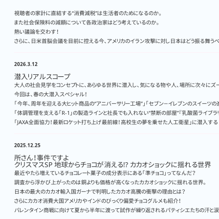
視聴者の家計に直結する“消費減税”は生活者のためになるのか。
また社会保険料の減額について各政治家はどう考えているのか。
熱い議論を交わす！
さらに、日米首脳会議を目前に控える今、アメリカのイラン攻撃に対し日本はどう振る舞う
2026.3.12
潜入リアルスコープ
大人の社会見学をコンセプトに、あらゆる世界に潜入し、気になる物や人、場所に次々にズ
今回は、春の大潜入スペシャル！
「今年、周年を迎える大ヒット商品の“アニバーサリー工場”」「セブン－イレブンのスイーツ
「体調管理を支える「R-1」の製造ラインと社長でも入れない“禁断の部屋”『乳酸菌ライブラリ
「JAXA全面協力！最新ロケット打ち上げ最前線！高校生の夢を乗せた人工衛星」に潜入する
2025.12.25
所さん！事件ですよ
クリスマスSP 地球からチョコが消える!? カカオショックに揺れる世界
最近やたら増えているチョコレート菓子の成分表示にある「準チョコ」ってなんだ？
調査から浮かび上がったのは銅よりも価格が高くなったカカオショックに揺れる世界。
日本の最大のカカオ輸入国ガーナで判明したカカオ高騰の衝撃の理由とは？
さらにカカオ消費大国アメリカやインドのびっくり偏愛チョコグルメも紹介！
バレンタイン商戦に向けて夏から半年に渡って試作が繰り返されるパティシエたちの汗と