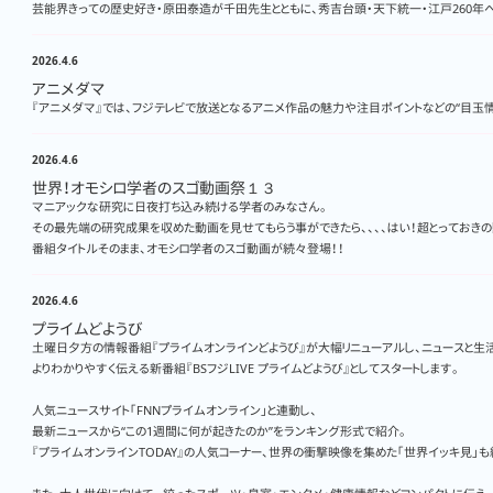
芸能界きっての歴史好き・原田泰造が千田先生とともに、秀吉台頭・天下統一・江戸260年
2026.4.6
アニメダマ
『アニメダマ』では、フジテレビで放送となるアニメ作品の魅力や注目ポイントなどの“目玉情
2026.4.6
世界！オモシロ学者のスゴ動画祭１３
マニアックな研究に日夜打ち込み続ける学者のみなさん。
その最先端の研究成果を収めた動画を見せてもらう事ができたら、、、、はい！超とっておき
番組タイトルそのまま、オモシロ学者のスゴ動画が続々登場！！
2026.4.6
プライムどようび
土曜日夕方の情報番組『プライムオンラインどようび』が大幅リニューアルし、ニュースと生活
よりわかりやすく伝える新番組『BSフジLIVE プライムどようび』としてスタートします。
人気ニュースサイト「FNNプライムオンライン」と連動し、
最新ニュースから“この1週間に何が起きたのか”をランキング形式で紹介。
『プライムオンラインTODAY』の人気コーナー、世界の衝撃映像を集めた「世界イッキ見」