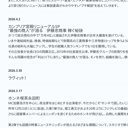
また、大人世代に向けて、 絞ったスポーツ・皇室・エンタメ・健康情報などコンパクトに伝え
より深く知りたいニュースには解説委員がわかりやすい“プチ解説”を加えていきます。
2026.4.2
カンブリア宮殿リニューアルSP
“最強の商人”が語る 伊藤忠商事 稼ぐ秘訣
かつて総合商社の中で「万年4位」と揶揄された伊藤忠商事が近年大躍進を遂げている。
いまや連結純利益、株価、時価総額などで財閥系の三菱商事や三井物産とトップを争うよう
社員の給料も大幅にアップし、学生の就職人気ランキングでも1位を獲得している。
その立役者が会長CEOの岡藤正広。2010年の社長就任以来、伊藤忠グループの舵取りを
そんな岡藤の信念が「利は川下にあり」。”最強の商人”が語る、モノを売り、組織を強くし、稼
2026.3.30
ラヴィット！
2026.3.17
ホンネ喫茶永田町
MC加藤浩次を中心に、政治家をはじめとする出演者が、今だからこそ“ホンネで話したいこと
昨年12月23日（火）に放送した第1弾では、堀江貴文がおよそ20年ぶりにフジテレビの番組
さらに超豪華メンバーによるニッポンを良くするためのホンネが飛び出し、白熱した展開を
第2弾でも話題の時事ニュースやニッポンが抱えるさまざまな課題について、スタジオで熱く