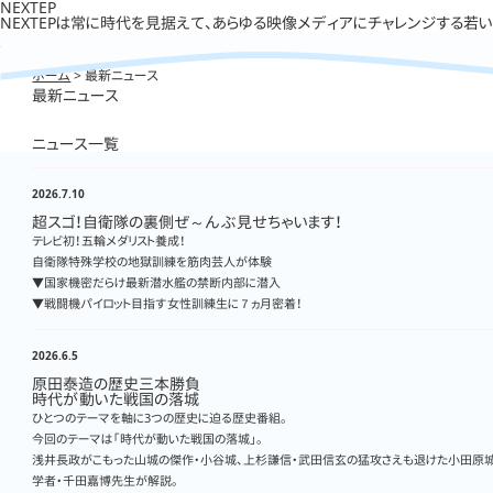
NEXTEP
NEXTEPは常に時代を見据えて、あらゆる映像メディアにチャレンジする若
ホーム
> 最新ニュース
最新ニュース
ニュース一覧
2026.7.10
超スゴ！自衛隊の裏側ぜ～んぶ見せちゃいます！
テレビ初！五輪メダリスト養成！
自衛隊特殊学校の地獄訓練を筋肉芸人が体験
▼国家機密だらけ最新潜水艦の禁断内部に潜入
▼戦闘機パイロット目指す女性訓練生に７ヵ月密着！
2026.6.5
原田泰造の歴史三本勝負
時代が動いた戦国の落城
ひとつのテーマを軸に3つの歴史に迫る歴史番組。
今回のテーマは「時代が動いた戦国の落城」。
浅井長政がこもった山城の傑作・小谷城、上杉謙信・武田信玄の猛攻さえも退けた小田原城
学者・千田嘉博先生が解説。