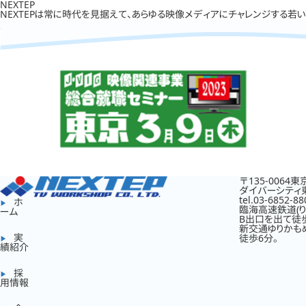
NEXTEP
NEXTEPは常に時代を見据えて、あらゆる映像メディアにチャレンジする若
〒135-0064
ダイバーシティ
tel.03-6852-88
ホ
臨海高速鉄道(り
ーム
B出口を出て徒歩
新交通ゆりかも
実
徒歩6分。
績紹介
採
用情報