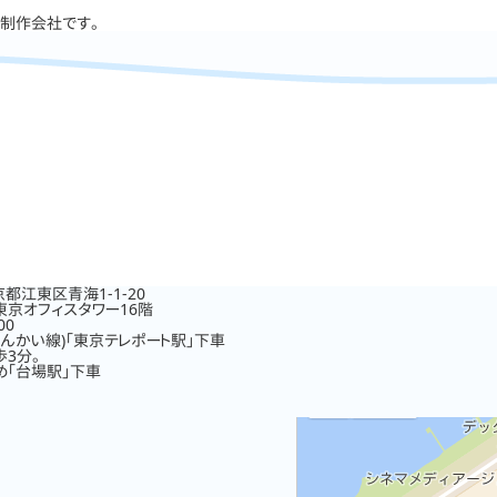
い制作会社です。
東京都江東区青海1-1-20
東京オフィスタワー16階
00
んかい線)「東京テレポート駅」下車
3分。
め「台場駅」下車